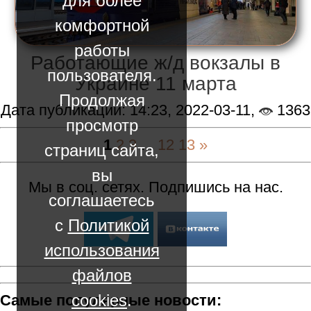
для более
комфортной
работы
Работающие ж/д вокзалы в
пользователя.
Украине 11 марта
Продолжая
Дата публикации: 14:23, 2022-03-11,
1363
просмотр
1
2
3
...
12
13
»
страниц сайта,
вы
Мы в соц. сетях. Подпишись на нас.
соглашаетесь
с
Политикой
использования
файлов
cookies
.
Самые популярные новости: